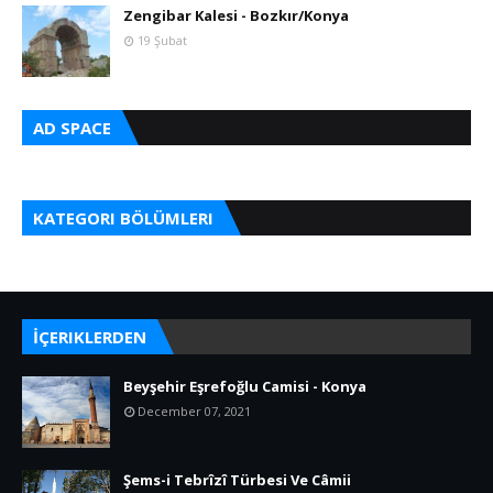
Zengibar Kalesi - Bozkır/Konya
19 Şubat
AD SPACE
KATEGORI BÖLÜMLERI
İÇERIKLERDEN
Beyşehir Eşrefoğlu Camisi - Konya
December 07, 2021
Şems-i Tebrîzî Türbesi Ve Câmii