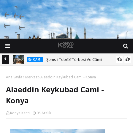
Şems-i Tebrîzî Türbesi Ve Câmii
CAMI
Ana Sayfa
Merkez
Alaeddin Keykubad Cami - Konya
Alaeddin Keykubad Cami -
Konya
Konya Kenti
05 Aralık