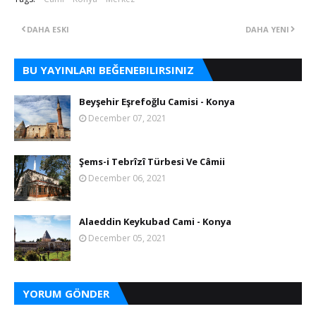
DAHA ESKI
DAHA YENI
BU YAYINLARI BEĞENEBILIRSINIZ
Beyşehir Eşrefoğlu Camisi - Konya
December 07, 2021
Şems-i Tebrîzî Türbesi Ve Câmii
December 06, 2021
Alaeddin Keykubad Cami - Konya
December 05, 2021
YORUM GÖNDER