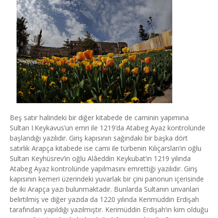
Beş satır halindeki bir diğer kitabede de caminin yapımına
Sultan I.Keykavus’un emri ile 1219’da Atabeg Ayaz kontrolünde
başlandığı yazılıdır. Giriş kapısının sağındaki bir başka dört
satırlık Arapça kitabede ise cami ile türbenin Kılıçarslan’ın oğlu
Sultan Keyhüsrev’in oğlu Alâeddin Keykubat’ın 1219 yılında
Atabeg Ayaz kontrolünde yapılmasını emrettiği yazılıdır. Giriş
kapısının kemeri üzerindeki yuvarlak bir çini panonun içerisinde
de iki Arapça yazı bulunmaktadır. Bunlarda Sultanın unvanları
belirtilmiş ve diğer yazıda da 1220 yılında Kerimüddin Erdişah
tarafından yapıldığı yazılmıştır. Kerimüddin Erdişah’ın kim olduğu