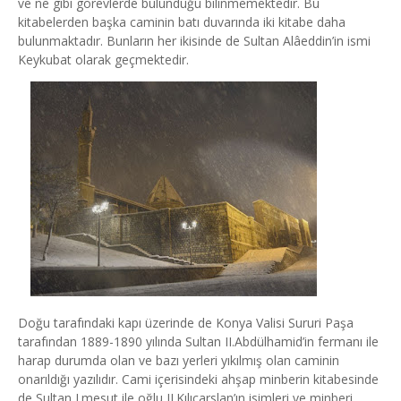
ve ne gibi görevlerde bulunduğu bilinmemektedir. Bu
kitabelerden başka caminin batı duvarında iki kitabe daha
bulunmaktadır. Bunların her ikisinde de Sultan Alâeddin’in ismi
Keykubat olarak geçmektedir.
Doğu tarafındaki kapı üzerinde de Konya Valisi Sururi Paşa
tarafından 1889-1890 yılında Sultan II.Abdülhamid’in fermanı ile
harap durumda olan ve bazı yerleri yıkılmış olan caminin
onarıldığı yazılıdır. Cami içerisindeki ahşap minberin kitabesinde
de Sultan I.mesut ile oğlu II.Kılıçarslan’ın isimleri ve minberi