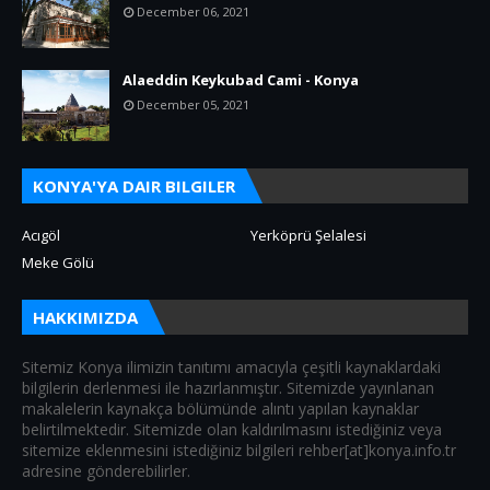
December 06, 2021
Alaeddin Keykubad Cami - Konya
December 05, 2021
KONYA'YA DAIR BILGILER
Acıgöl
Yerköprü Şelalesi
Meke Gölü
HAKKIMIZDA
Sitemiz Konya ilimizin tanıtımı amacıyla çeşitli kaynaklardaki
bilgilerin derlenmesi ile hazırlanmıştır. Sitemizde yayınlanan
makalelerin kaynakça bölümünde alıntı yapılan kaynaklar
belirtilmektedir. Sitemizde olan kaldırılmasını istediğiniz veya
sitemize eklenmesini istediğiniz bilgileri rehber[at]konya.info.tr
adresine gönderebilirler.