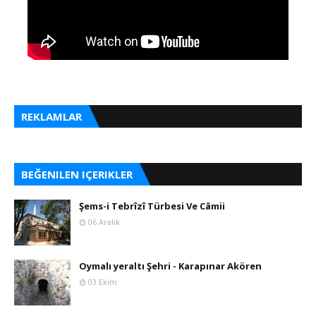
REKLAMLAR
BEĞENILEN IÇERIKLER
Şems-i Tebrîzî Türbesi Ve Câmii
06 Aralık
Oymalı yeraltı Şehri - Karapınar Akören
03 Ekim