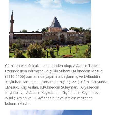
Câmi, en eski Selçuklu eserlerinden olup, Alâaddin Tepesi
üzerinde inşa edilmiştir. Selçuklu Sultanı I.Rükneddin Mesud
(1116-1156) zamanında yapımına başlanmış ve I.Alâaddin
Keykubad zamanında tamamlanmıştır (1221). Câmi avlusunda
I.Mesud, Kılıç Arslan, II.Rükneddin Süleyman, I.Gıyâseddin
Keyhüsrev, I.Alâaddin Keykubad, II.Gıyâseddin Keyhüsrev,
IV.Kılıç Arslan ve III.Gıyâseddin Keyhüsrev'in mezarları
bulunmaktadır.